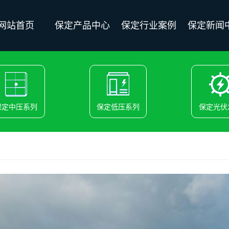
网站首页
保定产品中心
保定行业案例
保定新闻
保定中压系列
保定低压系列
保定光伏