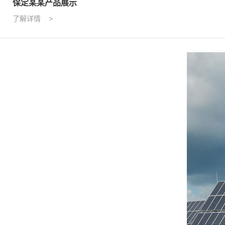
保定某某产品展示
了解详情 >