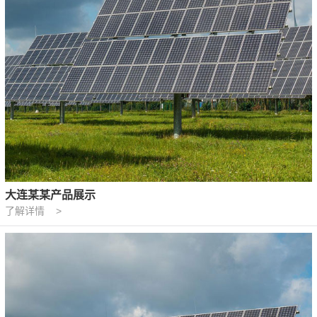
大连某某产品展示
了解详情 >