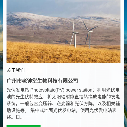
关于我们
广州市老钟堂生物科技有限公司
光伏发电站 Photovoltaic(PV) power station：利用光伏电
池的光生伏特效应，将太阳辐射能直接转换成电能的发电
系统，一般包含变压器、逆变器和光伏方阵，以及相关辅
助设施等。 集中式地面光伏发电站，使用光伏发电站表
述。日...