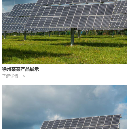
徐州某某产品展示
了解详情 >