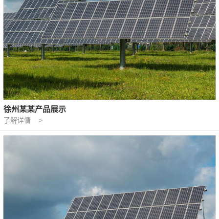
徐州某某产品展示
了解详情 >