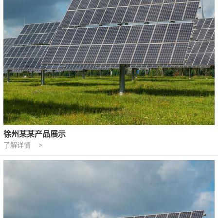
徐州某某产品展示
了解详情 >