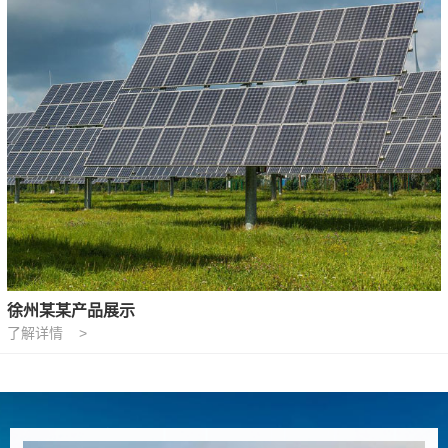
徐州某某产品展示
了解详情 >