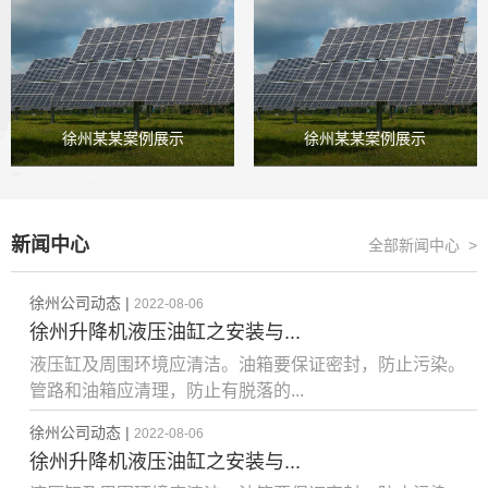
徐州某某案例展示
徐州某某案例展示
新闻中心
全部新闻中心 >
徐州公司动态 |
2022-08-06
徐州升降机液压油缸之安装与...
液压缸及周围环境应清洁。油箱要保证密封，防止污染。
管路和油箱应清理，防止有脱落的...
徐州公司动态 |
2022-08-06
徐州升降机液压油缸之安装与...