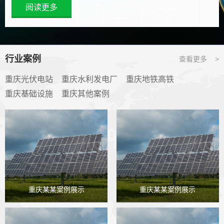
阅读更多
行业案例
查看更多 >
重庆光伏电站
重庆水利发电厂
重庆地铁高铁
重庆基础设施
重庆其他案例
重庆某某案例展示
重庆某某案例展示