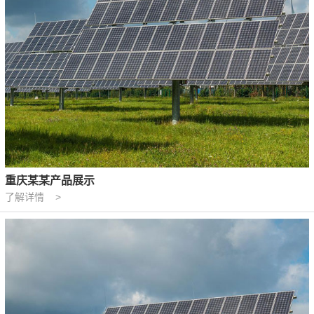
重庆某某产品展示
了解详情 >