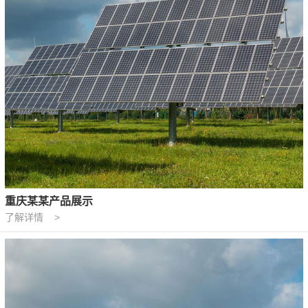
重庆某某产品展示
了解详情 >