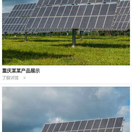
重庆某某产品展示
了解详情 >