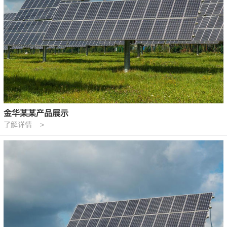
金华某某产品展示
了解详情 >