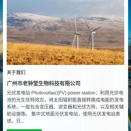
关于我们
广州市老钟堂生物科技有限公司
光伏发电站 Photovoltaic(PV) power station：利用光伏电
池的光生伏特效应，将太阳辐射能直接转换成电能的发电
系统，一般包含变压器、逆变器和光伏方阵，以及相关辅
助设施等。 集中式地面光伏发电站，使用光伏发电站表
述。日...