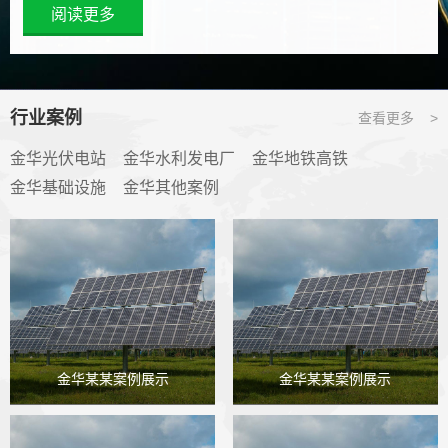
阅读更多
行业案例
查看更多 >
金华光伏电站
金华水利发电厂
金华地铁高铁
金华基础设施
金华其他案例
金华某某案例展示
金华某某案例展示