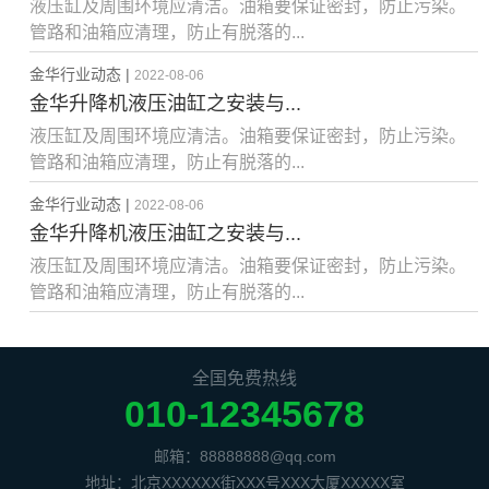
液压缸及周围环境应清洁。油箱要保证密封，防止污染。
管路和油箱应清理，防止有脱落的...
金华行业动态 |
2022-08-06
金华升降机液压油缸之安装与...
液压缸及周围环境应清洁。油箱要保证密封，防止污染。
管路和油箱应清理，防止有脱落的...
金华行业动态 |
2022-08-06
金华升降机液压油缸之安装与...
液压缸及周围环境应清洁。油箱要保证密封，防止污染。
管路和油箱应清理，防止有脱落的...
全国免费热线
010-12345678
邮箱：88888888@qq.com
地址：北京XXXXXX街XXX号XXX大厦XXXXX室